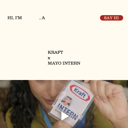
HI, I'M
, A
SAY HI
KRAFT
x
MAYO INTERN