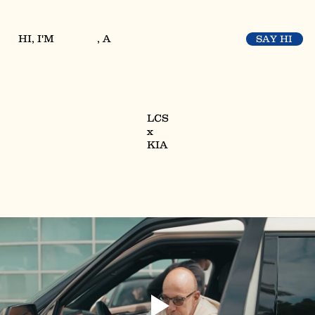
HI, I'M
, A
SAY HI
LCS
x
KIA