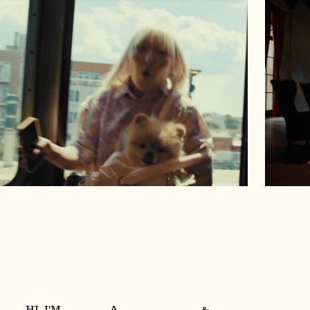
HI, I'M
, A
&